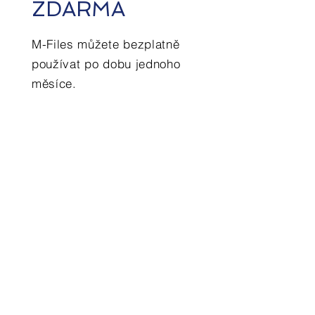
ZDARMA
M-Files můžete bezplatně
používat po dobu jednoho
měsíce.
+ Ukaž mi více
Jste připraveni
zjistit více?
M-Files vám pomohou ukládat,
vyhledávat, sdílet a zabezpečit
dokumenty napříč celou firmou.