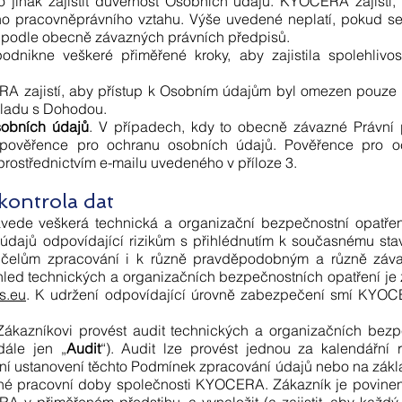
 jinak zajistit důvěrnost Osobních údajů. KYOCERA zajistí,
ného pracovněprávního vztahu. Výše uvedené neplatí, pokud 
i podle obecně závazných právních předpisů.
nikne veškeré přiměřené kroky, aby zajistila spolehlivo
A zajistí, aby přístup k Osobním údajům byl omezen pouze na
uladu s Dohodou.
sobních údajů
. V případech, kdy to obecně závazné Právní
pověřence pro ochranu osobních údajů. Pověřence pro oc
ostřednictvím e-mailu uvedeného v příloze 3.
kontrola dat
de veškerá technická a organizační bezpečnostní opatření,
dajů odpovídající rizikům s přihlédnutím k současnému sta
 účelům zpracování i k různě pravděpodobným a různě záv
led technických a organizačních bezpečnostních opatření je 
s.eu
. K udržení odpovídající úrovně zabezpečení smí KYOCE
azníkovi provést audit technických a organizačních bezpe
dále jen „
Audit
“). Audit lze provést jednou za kalendářní
í ustanovení těchto Podmínek zpracování údajů nebo na zákl
 pracovní doby společnosti KYOCERA. Zákazník je povinen 