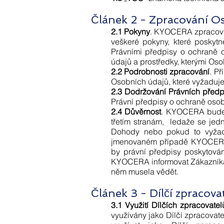
Článek 2 - Zpracování O
2.1
Pokyny
. KYOCERA zpracováv
veškeré pokyny, které posky
Právními předpisy o ochraně 
údajů a prostředky, kterými Oso
2.2 Podrobnosti zpracování
. P
Osobních údajů, které vyžaduje
2.3
Dodržování Právních předp
Právní předpisy o ochraně oso
2.4
Důvěrnost
. KYOCERA bude s
třetím stranám, ledaže se je
Dohody nebo pokud to vyžadu
jmenovaném případě KYOCERA 
by právní předpisy poskytová
KYOCERA informovat Zákazníka
něm musela vědět.
Článek 3 - Dílčí zpracova
3.1 Využití Dílčích zpracovatel
využívány jako Dílčí zpracova