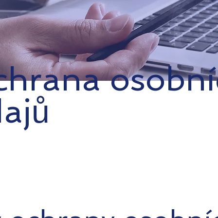
hrana osobní
ajů