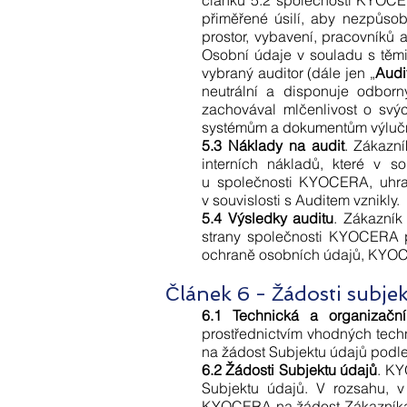
článku 5.2 společnosti KYOCERA
přiměřené úsilí, aby nezpůsob
prostor, vybavení, pracovník
Osobní údaje v souladu s těm
vybraný auditor (dále jen „
Audi
neutrální a disponuje odborn
zachovával mlčenlivost o svý
systémům a dokumentům výlučn
5.3 Náklady na audit
. Zákazn
interních nákladů, které v 
u společnosti KYOCERA, uhra
v souvislosti s Auditem vznikly.
5.4 Výsledky auditu
. Zákazník
strany společnosti KYOCERA př
ochraně osobních údajů, KYOCE
Článek 6 - Žádosti subje
6.1 Technická a organizační
prostřednictvím vhodných techn
na žádost Subjektu údajů podl
6.2 Žádosti Subjektu údajů
. KY
Subjektu údajů. V rozsahu, v
KYOCERA na žádost Zákazníka 