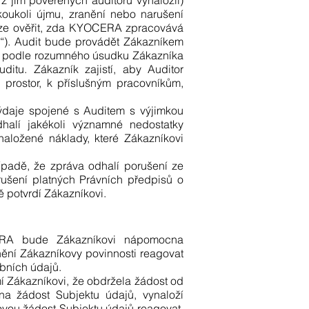
z jím pověřených auditorů vynaložil)
koukoli újmu, zranění nebo narušení
uze ověřit, zda KYOCERA zpracovává
“). Audit bude provádět Zákazníkem
je podle rozumného úsudku Zákazníka
itu. Zákazník zajistí, aby Auditor
prostor, k příslušným pracovníkům,
výdaje spojené s Auditem s výjimkou
halí jakékoli významné nedostatky
ložené náklady, které Zákazníkovi
ípadě, že zpráva odhalí porušení ze
rušení platných Právních předpisů o
potvrdí Zákazníkovi.
ERA bude Zákazníkovi nápomocna
nění Zákazníkovy povinnosti reagovat
bních údajů.
 Zákazníkovi, že obdržela žádost od
na žádost Subjektu údajů, vynaloží
ou žádost Subjektu údajů reagovat,