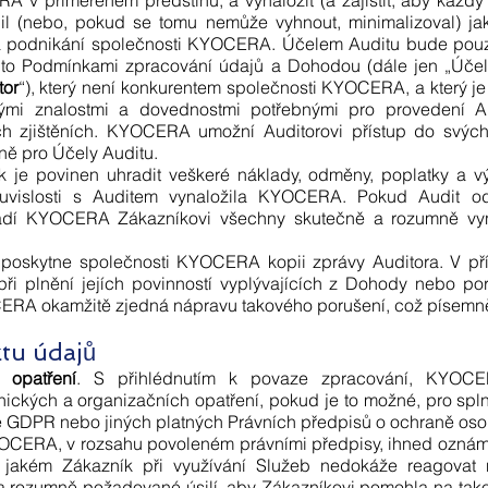
 v přiměřeném předstihu, a vynaložit (a zajistit, aby každý 
il (nebo, pokud se tomu nemůže vyhnout, minimalizoval) ja
ů a podnikání společnosti KYOCERA. Účelem Auditu bude po
ito Podmínkami zpracování údajů a Dohodou (dále jen „Účel
tor
“), který není konkurentem společnosti KYOCERA, a který 
ými znalostmi a dovednostmi potřebnými pro provedení Aud
ch zjištěních. KYOCERA umožní Auditorovi přístup do svých 
ě pro Účely Auditu.
ík je povinen uhradit veškeré náklady, odměny, poplatky a 
souvislosti s Auditem vynaložila KYOCERA. Pokud Audit od
dí KYOCERA Zákazníkovi všechny skutečně a rozumně vyna
 poskytne společnosti KYOCERA kopii zprávy Auditora. V př
i plnění jejích povinností vyplývajících z Dohody nebo po
RA okamžitě zjedná nápravu takového porušení, což písemně 
ktu údajů
 opatření
. S přihlédnutím k povaze zpracování, KYOC
ických a organizačních opatření, pokud je to možné, pro spl
e GDPR nebo jiných platných Právních předpisů o ochraně oso
OCERA, v rozsahu povoleném právními předpisy, ihned oznámí
 jakém Zákazník při využívání Služeb nedokáže reagovat 
rozumně požadované úsilí, aby Zákazníkovi pomohla na takov