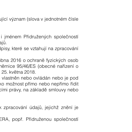
jící význam (slova v jednotném čísle
i jménem Přidružených společností
ajů.
isy, které se vztahují na zpracování
ubna 2016 o ochraně fyzických osob
měrnice 95/46/ES (obecné nařízení o
 25. května 2018.
je vlastněn nebo ovládán nebo je pod
ko možnost přímo nebo nepřímo řídit
acími právy, na základě smlouvy nebo
zpracování údajů, jejichž znění je
RA, popř. Přidruženou společností