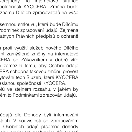
veřejněný na internetové stránce
společnosti KYOCERA. Změna bude
znamu Dílčích zpracovatelů na výše
písemnou smlouvu, která bude Dílčímu
o Podmínek zpracování údajů. Zejména
platných Právních předpisů o ochraně
 proti využití služeb nového Dílčího
ění zamýšlené změny na internetové
ERA se Zákazníkem v dobré víře
by zamezila tomu, aby Osobní údaje
OCERA schopna takovou změnu provést
skytování těch Služeb, které KYOCERA
 zaslanou společnosti KYOCERA.
lů ve stejném rozsahu, v jakém by
 těmito Podmínkami zpracován údajů.
 údajů dle Dohody byli informováni
tech. V souvislosti se zpracováním
ní Osobních údajů písemné dohody