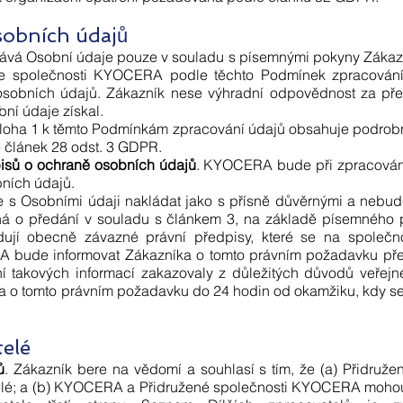
sobních údajů
á Osobní údaje pouze v souladu s písemnými pokyny Zákazníka
tne společnosti KYOCERA podle těchto Podmínek zpracování
osobních údajů. Zákazník nese výhradní odpovědnost za přes
bní údaje získal.
říloha 1 k těmto Podmínkám zpracování údajů obsahuje podrobně
 článek 28 odst. 3 GDPR.
isů o ochraně osobních údajů
. KYOCERA bude při zpracován
bních údajů.
 Osobními údaji nakládat jako s přísně důvěrnými a nebude j
dná o předání v souladu s článkem 3, na základě písemného 
jí obecně závazné právní předpisy, které se na společn
bude informovat Zákazníka o tomto právním požadavku pře
ní takových informací zakazovaly z důležitých důvodů veřej
 o tomto právním požadavku do 24 hodin od okamžiku, kdy
telé
ů
. Zákazník bere na vědomí a souhlasí s tím, že (a) Přidr
telé; a (b) KYOCERA a Přidružené společnosti KYOCERA mohou 