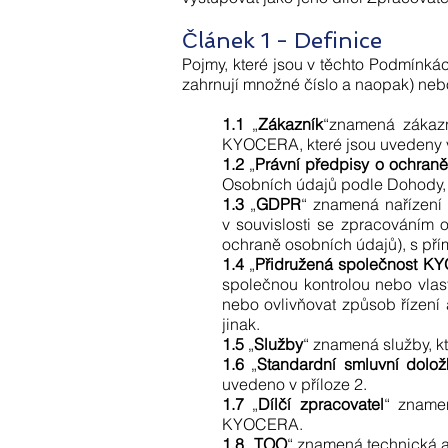
Článek 1 - Definice
Pojmy, které jsou v těchto Podmínká
zahrnují množné číslo a naopak) neb
1.1
„
Zákazník
“znamená zákazn
KYOCERA, které jsou uvedeny v
1.2
„
Právní předpisy o ochran
Osobních údajů podle Dohody, 
1.3
„
GDPR
“ znamená nařízení
v souvislosti se zpracováním 
ochraně osobních údajů), s pří
1.4
„
Přidružená společnost 
společnou kontrolou nebo vlas
nebo ovlivňovat způsob řízení 
jinak.
1.5
„
Služby
“ znamená služby, 
1.6
„
Standardní smluvní dolož
uvedeno v příloze 2.
1.7
„
Dílčí zpracovatel
“ zname
KYOCERA.
1.8
„
TOO
“ znamená technická 