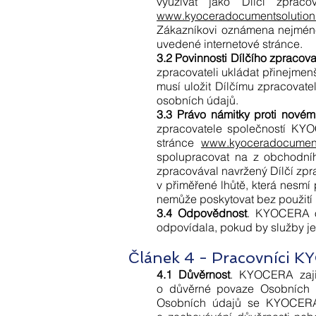
využívat jako Dílčí zpraco
www.kyoceradocumentsolution
Zákazníkovi oznámena nejméně
uvedené internetové stránce.
3.2 Povinnosti Dílčího zpracova
zpracovateli ukládat přinejme
musí uložit Dílčímu zpracovat
osobních údajů.
3.3 Právo námitky proti novém
zpracovatele společností KYO
stránce
www.kyoceradocument
spolupracovat na z obchodníh
zpracovával navržený Dílčí zp
v přiměřené lhůtě, která nesmí
nemůže poskytovat bez použití
3.4 Odpovědnost
. KYOCERA o
odpovídala, pokud by služby j
Článek 4 - Pracovníci 
4.1 Důvěrnost
. KYOCERA zajis
o důvěrné povaze Osobních úd
Osobních údajů se KYOCERA 