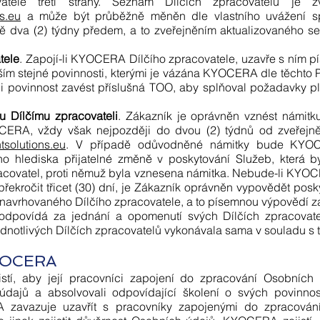
vatele třetí strany. Seznam Dílčích zpracovatelů je z
s.eu
a může být průběžně měněn dle vlastního uvážení 
 dva (2) týdny předem, a to zveřejněním aktualizovaného se
tele
. Zapojí-li KYOCERA Dílčího zpracovatele, uzavře s ním 
nším stejné povinnosti, kterými je vázána KYOCERA dle těcht
eli povinnost zavést příslušná TOO, aby splňoval požadavky 
u Dílčímu zpracovateli
. Zákazník je oprávněn vznést námitku
CERA, vždy však nejpozději do dvou (2) týdnů od zveřejn
solutions.eu
. V případě odůvodněné námitky bude KYOC
o hlediska přijatelné změně v poskytování Služeb, která 
racovatel, proti němuž byla vznesena námitka. Nebude-li KY
 překročit třicet (30) dní, je Zákazník oprávněn vypovědět po
 navrhovaného Dílčího zpracovatele, a to písemnou výpovědí
dpovídá za jednání a opomenutí svých Dílčích zpracovate
ednotlivých Dílčích zpracovatelů vykonávala sama v souladu s
KYOCERA
tí, aby její pracovníci zapojení do zpracování Osobních
ajů a absolvovali odpovídající školení o svých povinnos
zavazuje uzavřít s pracovníky zapojenými do zpracová