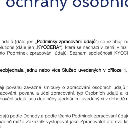
ochrany osobníc
údajů (dále jen „
Podmínky zpracování údajů
“) se vztahují 
tions (dále jen „
KYOCERA
“), která se nachází v zemi, v ní
hto Podmínek zpracování údajů. Seznam společností KYO
neobjednala jednu nebo více Služeb uvedených v příloze 1,
ají povahu závazné smlouvy o zpracování osobních údajů
racování, povahu a účel zpracování, typ Osobních údajů a ka
acování údajů jsou doplněny ujednáními uvedenými v dohodě
údajů podle Dohody a podle těchto Podmínek zpracování úd
ípadně může Zákazník vystupovat jako Zpracovatel pro své
l.