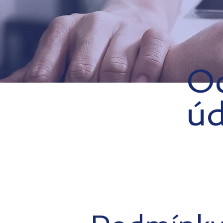
Oc
úd