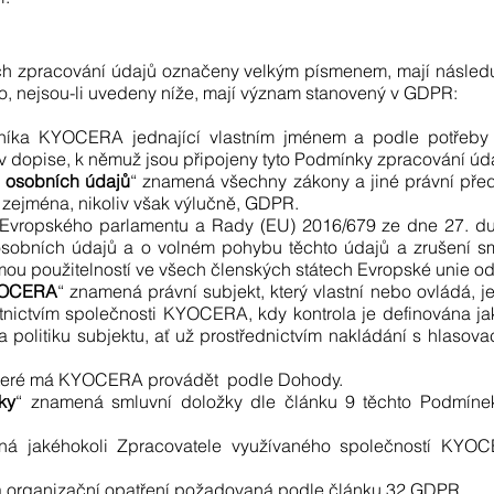
ch zpracování údajů označeny velkým písmenem, mají následu
o, nejsou-li uvedeny níže, mají význam stanovený v GDPR:
íka KYOCERA jednající vlastním jménem a podle potřeby 
 dopise, k němuž jsou připojeny tyto Podmínky zpracování úd
ě osobních údajů
“ znamená všechny zákony a jiné právní předp
zejména, nikoliv však výlučně, GDPR.
 Evropského parlamentu a Rady (EU) 2016/679 ze dne 27. d
osobních údajů a o volném pohybu těchto údajů a zrušení s
mou použitelností ve všech členských státech Evropské unie od
KYOCERA
“ znamená právní subjekt, který vlastní nebo ovládá, 
tnictvím společnosti KYOCERA, kdy kontrola je definována ja
a politiku subjektu, ať už prostřednictvím nakládání s hlasov
které má KYOCERA provádět podle Dohody.
ky
“ znamená smluvní doložky dle článku 9 těchto Podmínek 
ná jakéhokoli Zpracovatele využívaného společností KYOCE
a organizační opatření požadovaná podle článku 32 GDPR.