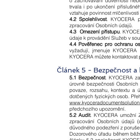
o zachovávání důvěrnosti nebo
trvala i po ukončení přísluš
vztahuje povinnost mlčenlivost
4.2 Spolehlivost
. KYOCERA pod
zpracování Osobních údajů.
4.3 Omezení přístupu
. KYOCER
údaje k provádění Služeb v so
4.4 Pověřenec pro ochranu o
vyžadují, jmenuje KYOCERA 
KYOCERA můžete kontaktovat pr
Článek 5 - Bezpečnost a 
5.1 Bezpečnost
. KYOCERA zave
úrovně bezpečnosti Osobních ú
povaze, rozsahu, kontextu a
dotčených fyzických osob. Přeh
www.kyoceradocumentsolution
předchozího upozornění.
5.2 Audit
. KYOCERA umožní Zák
zpracování Osobních údajů (
důvodného podezření z porušen
Dozorového úřadu během běžné