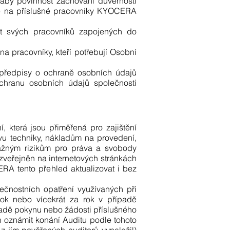
 aby povinnost zachování důvěrnosti
se na příslušné pracovníky KYOCERA
st svých pracovníků zapojených do
 pracovníky, kteří potřebují Osobní
 předpisy o ochraně osobních údajů
hranu osobních údajů společnosti
 která jsou přiměřená pro zajištění
vu techniky, nákladům na provedení,
ažným rizikům pro práva a svobody
zveřejněn na internetových stránkách
RA tento přehled aktualizovat i bez
čnostních opatření využívaných při
 rok nebo vícekrát za rok v případě
adě pokynu nebo žádosti příslušného
oznámit konání Auditu podle tohoto